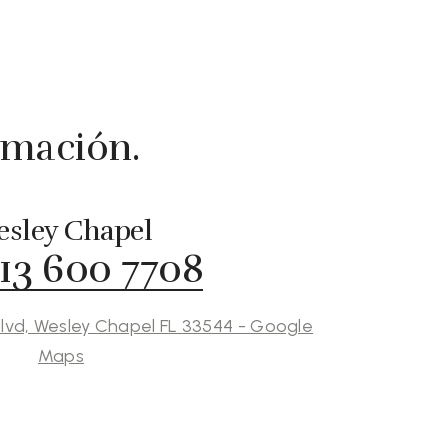
rmación.
sley Chapel
813 600 7708
lvd, Wesley Chapel FL 33544 - Google
Maps