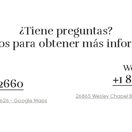
¿Tiene preguntas?
s para obtener más info
We
+1 
 2660
26865 Wesley Chapel B
3626 - Google Maps