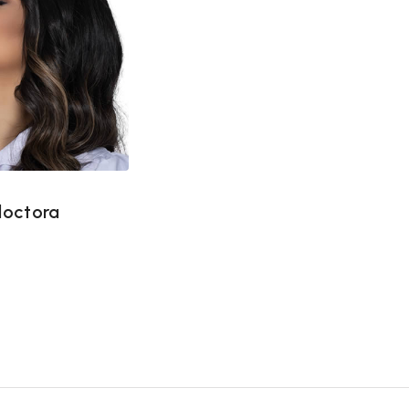
doctora
doctora