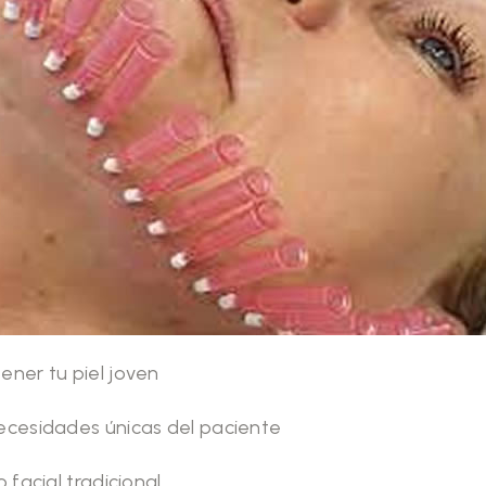
ener tu piel joven
ecesidades únicas del paciente
 facial tradicional