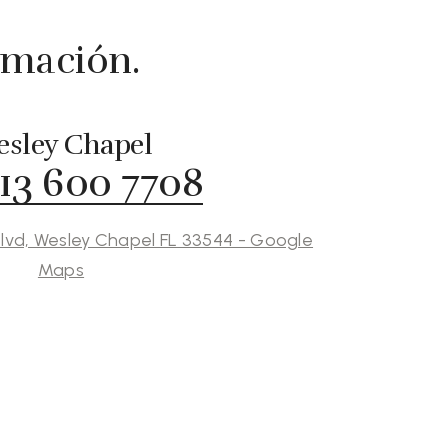
rmación.
sley Chapel
813 600 7708
lvd, Wesley Chapel FL 33544 - Google
Maps