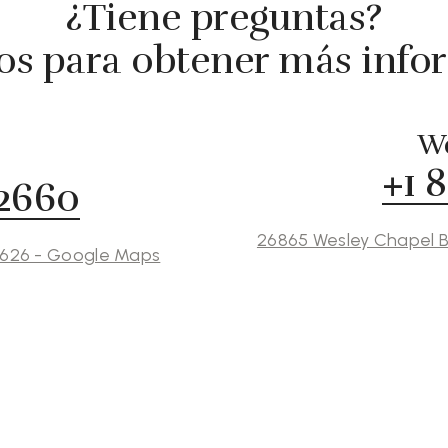
¿Tiene preguntas?
s para obtener más info
We
+1 
 2660
26865 Wesley Chapel B
3626 - Google Maps