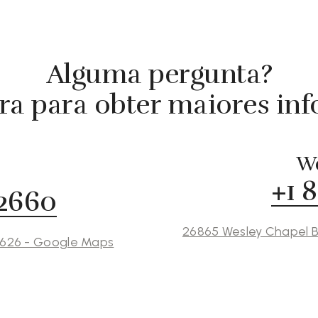
Alguma pergunta?
ra para obter maiores in
We
+1 
 2660
26865 Wesley Chapel B
3626 - Google Maps