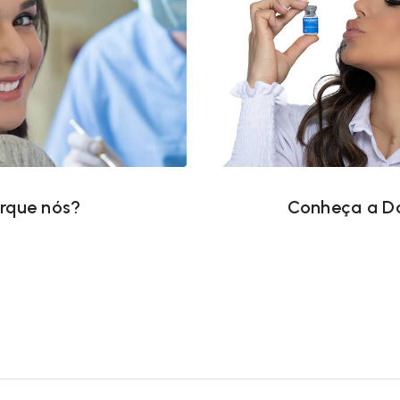
orque nós?
Conheça a D
rque nós?
Conheça a D