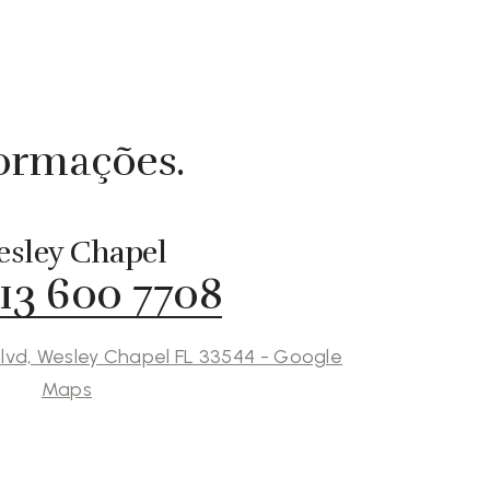
formações.
sley Chapel
813 600 7708
lvd, Wesley Chapel FL 33544 - Google
Maps