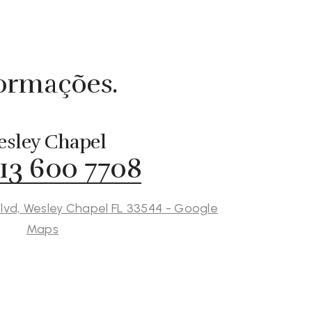
formações.
sley Chapel
813 600 7708
lvd, Wesley Chapel FL 33544 - Google
Maps