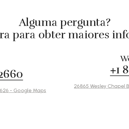
Alguma pergunta?
ra para obter maiores in
We
+1 
 2660
26865 Wesley Chapel B
3626 - Google Maps