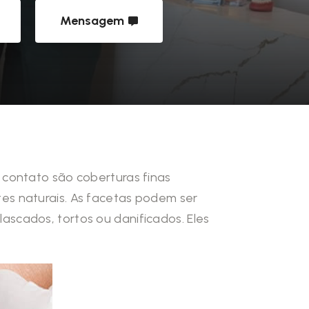
Mensagem
 contato são coberturas finas
es naturais. As facetas podem ser
ascados, tortos ou danificados. Eles