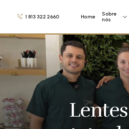
Sobre
1 813 322 2660
Home
nós
Lentes