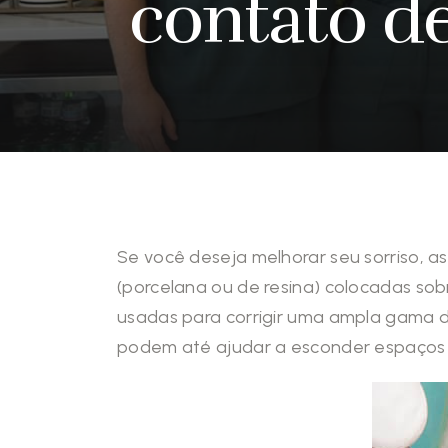
contato d
Se você deseja melhorar seu sorriso, a
(porcelana ou de resina) colocadas so
usadas para corrigir uma ampla gama de
podem até ajudar a esconder espaços i