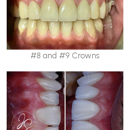
#8 and #9 Crowns